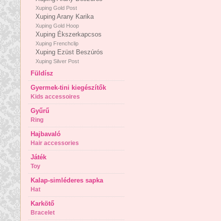
Xuping Gold Post
Xuping Arany Karika
Xuping Gold Hoop
Xuping Ékszerkapcsos
Xuping Frenchclip
Xuping Ezüst Beszúrós
Xuping Silver Post
Füldísz
Gyermek-tini kiegészítők
Kids accessoires
Gyűrű
Ring
Hajbavaló
Hair accessories
Játék
Toy
Kalap-simléderes sapka
Hat
Karkötő
Bracelet