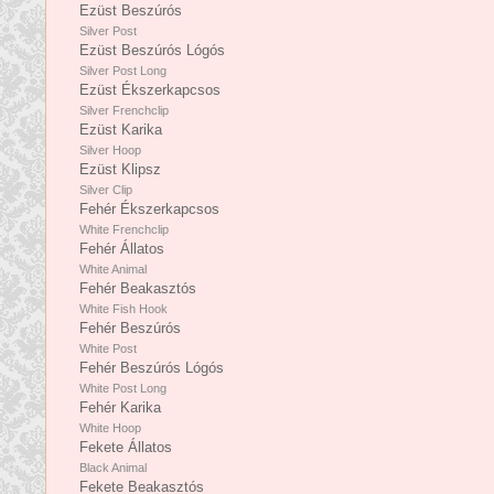
Ezüst Beszúrós
Silver Post
Ezüst Beszúrós Lógós
Silver Post Long
Ezüst Ékszerkapcsos
Silver Frenchclip
Ezüst Karika
Silver Hoop
Ezüst Klipsz
Silver Clip
Fehér Ékszerkapcsos
White Frenchclip
Fehér Állatos
White Animal
Fehér Beakasztós
White Fish Hook
Fehér Beszúrós
White Post
Fehér Beszúrós Lógós
White Post Long
Fehér Karika
White Hoop
Fekete Állatos
Black Animal
Fekete Beakasztós