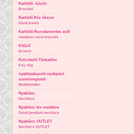
Karkötő- húzós
Bracelet
Karkötő-Kéz ékszer
Hand jewels
Karkötő-Rozsdamentes acél
stainless steel bracelet
Kitűző
Brooch
Kulcstartó-Táskadísz
Key ring
nyakbaakasztó-nyakpánt-
szemüvegtartó
Mobileholder
Nyaklánc
Necklace
Nyaklánc kis medálos
Small pendant necklace
Nyaklánc OUTLET
Necklace OUTLET