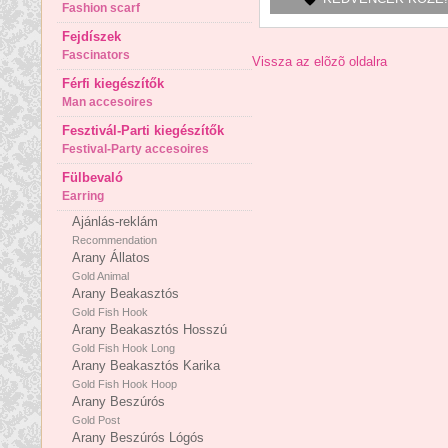
Fashion scarf
Fejdíszek
Fascinators
Vissza az elõzõ oldalra
Férfi kiegészítők
Man accesoires
Fesztivál-Parti kiegészítők
Festival-Party accesoires
Fülbevaló
Earring
Ajánlás-reklám
Recommendation
Arany Állatos
Gold Animal
Arany Beakasztós
Gold Fish Hook
Arany Beakasztós Hosszú
Gold Fish Hook Long
Arany Beakasztós Karika
Gold Fish Hook Hoop
Arany Beszúrós
Gold Post
Arany Beszúrós Lógós