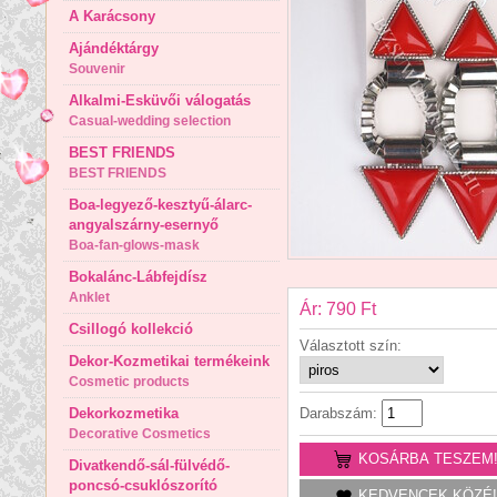
A Karácsony
Ajándéktárgy
Souvenir
Alkalmi-Esküvői válogatás
Casual-wedding selection
BEST FRIENDS
BEST FRIENDS
Boa-legyező-kesztyű-álarc-
angyalszárny-esernyő
Boa-fan-glows-mask
Bokalánc-Lábfejdísz
Anklet
Ár: 790 Ft
Csillogó kollekció
Választott szín:
Dekor-Kozmetikai termékeink
Cosmetic products
Dekorkozmetika
Darabszám:
Decorative Cosmetics
KOSÁRBA TESZEM
Divatkendő-sál-fülvédő-
poncsó-csuklószorító
KEDVENCEK KÖZÉ