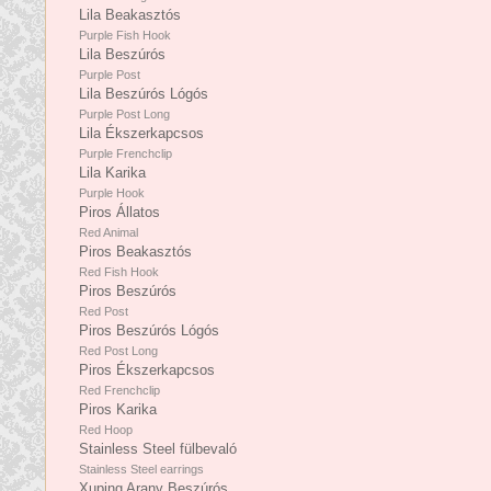
Lila Beakasztós
Purple Fish Hook
Lila Beszúrós
Purple Post
Lila Beszúrós Lógós
Purple Post Long
Lila Ékszerkapcsos
Purple Frenchclip
Lila Karika
Purple Hook
Piros Állatos
Red Animal
Piros Beakasztós
Red Fish Hook
Piros Beszúrós
Red Post
Piros Beszúrós Lógós
Red Post Long
Piros Ékszerkapcsos
Red Frenchclip
Piros Karika
Red Hoop
Stainless Steel fülbevaló
Stainless Steel earrings
Xuping Arany Beszúrós