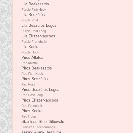
Lila Beakasztós
Purple Fish Hook
Lila Beszúrós
Purple Post
Lila Beszúrós Lógós
Purple Post Long
Lila Ékszerkapcsos
Purple Frenchclip
Lila Karika
Purple Hook
Piros Állatos
Red Animal
Piros Beakasztós
Red Fish Hook
Piros Beszúrós
Red Post
Piros Beszúrós Lógós
Red Post Long
Piros Ékszerkapcsos
Red Frenchclip
Piros Karika
Red Hoop
Stainless Steel fülbevaló
Stainless Steel earrings
Xuping Arany Beszúrós