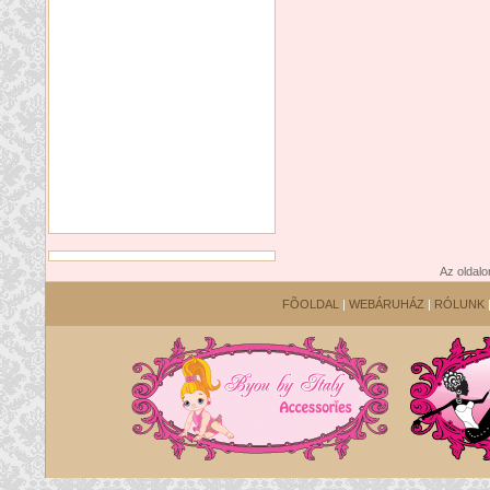
Az oldalo
FÕOLDAL
|
WEBÁRUHÁZ
|
RÓLUNK