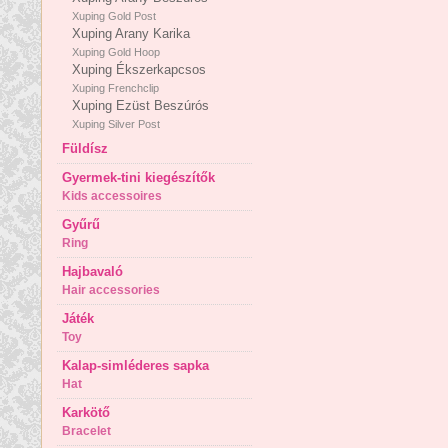
Xuping Gold Post
Xuping Arany Karika
Xuping Gold Hoop
Xuping Ékszerkapcsos
Xuping Frenchclip
Xuping Ezüst Beszúrós
Xuping Silver Post
Füldísz
Gyermek-tini kiegészítők
Kids accessoires
Gyűrű
Ring
Hajbavaló
Hair accessories
Játék
Toy
Kalap-simléderes sapka
Hat
Karkötő
Bracelet