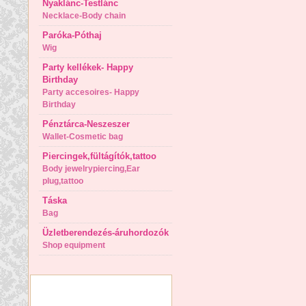
Nyaklánc-Testlánc
Necklace-Body chain
Paróka-Póthaj
Wig
Party kellékek- Happy
Birthday
Party accesoires- Happy
Birthday
Pénztárca-Neszeszer
Wallet-Cosmetic bag
Piercingek,fültágítók,tattoo
Body jewelrypiercing,Ear
plug,tattoo
Táska
Bag
Üzletberendezés-áruhordozók
Shop equipment