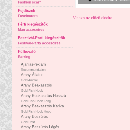
Fashion scarf
Fejdíszek
Fascinators
Vissza az elõzõ oldalra
Férfi kiegészítők
Man accesoires
Fesztivál-Parti kiegészítők
Festival-Party accesoires
Fülbevaló
Earring
Ajánlás-reklám
Recommendation
Arany Állatos
Gold Animal
Arany Beakasztós
Gold Fish Hook
Arany Beakasztós Hosszú
Gold Fish Hook Long
Arany Beakasztós Karika
Gold Fish Hook Hoop
Arany Beszúrós
Gold Post
Arany Beszúrós Lógós