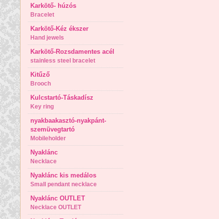
Karkötő- húzós
Bracelet
Karkötő-Kéz ékszer
Hand jewels
Karkötő-Rozsdamentes acél
stainless steel bracelet
Kitűző
Brooch
Kulcstartó-Táskadísz
Key ring
nyakbaakasztó-nyakpánt-
szemüvegtartó
Mobileholder
Nyaklánc
Necklace
Nyaklánc kis medálos
Small pendant necklace
Nyaklánc OUTLET
Necklace OUTLET