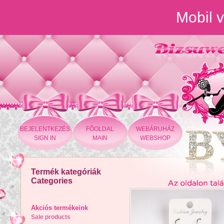
Mobil v
BEJELENTKEZÉS
FÕOLDAL
WEBÁRUHÁZ
SIGN IN
MAIN
WEBSHOP
Termék kategóriák
Categories
Akciós termékeink
Sale products