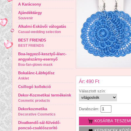
A Karácsony
Ajándéktárgy
Souvenir
Alkalmi-Esküvői válogatás
Casual-wedding selection
BEST FRIENDS
BEST FRIENDS
Boa-legyező-kesztyű-álarc-
angyalszárny-esernyő
Boa-fan-glows-mask
Bokalánc-Lábfejdísz
Anklet
Ár: 490 Ft
Csillogó kollekció
Választott szín:
Dekor-Kozmetikai termékeink
Cosmetic products
Dekorkozmetika
Darabszám:
Decorative Cosmetics
KOSÁRBA TESZEM
Divatkendő-sál-fülvédő-
poncsó-csuklószorító
KEDVENCEK KÖZÉ