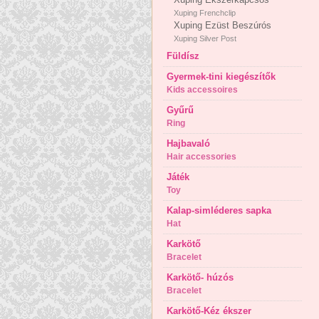
Xuping Frenchclip
Xuping Ezüst Beszúrós
Xuping Silver Post
Füldísz
Gyermek-tini kiegészítők
Kids accessoires
Gyűrű
Ring
Hajbavaló
Hair accessories
Játék
Toy
Kalap-simléderes sapka
Hat
Karkötő
Bracelet
Karkötő- húzós
Bracelet
Karkötő-Kéz ékszer