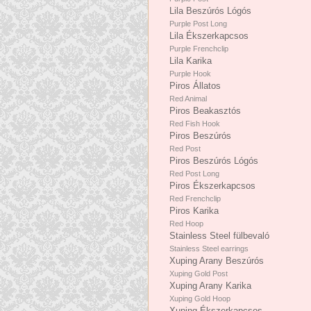
Lila Beszúrós Lógós
Purple Post Long
Lila Ékszerkapcsos
Purple Frenchclip
Lila Karika
Purple Hook
Piros Állatos
Red Animal
Piros Beakasztós
Red Fish Hook
Piros Beszúrós
Red Post
Piros Beszúrós Lógós
Red Post Long
Piros Ékszerkapcsos
Red Frenchclip
Piros Karika
Red Hoop
Stainless Steel fülbevaló
Stainless Steel earrings
Xuping Arany Beszúrós
Xuping Gold Post
Xuping Arany Karika
Xuping Gold Hoop
Xuping Ékszerkapcsos