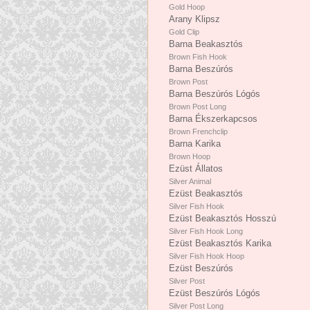
Gold Hoop
Arany Klipsz
Gold Clip
Barna Beakasztós
Brown Fish Hook
Barna Beszúrós
Brown Post
Barna Beszúrós Lógós
Brown Post Long
Barna Ékszerkapcsos
Brown Frenchclip
Barna Karika
Brown Hoop
Ezüst Állatos
Silver Animal
Ezüst Beakasztós
Silver Fish Hook
Ezüst Beakasztós Hosszú
Silver Fish Hook Long
Ezüst Beakasztós Karika
Silver Fish Hook Hoop
Ezüst Beszúrós
Silver Post
Ezüst Beszúrós Lógós
Silver Post Long