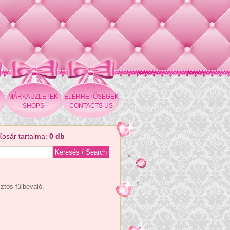
MÁRKAÜZLETEK
ELÉRHETÕSÉGEK
SHOPS
CONTACTS US
Kosár tartalma:
0 db
ztós fülbevaló.