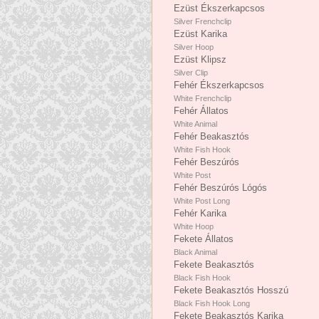
Ezüst Ékszerkapcsos
Silver Frenchclip
Ezüst Karika
Silver Hoop
Ezüst Klipsz
Silver Clip
Fehér Ékszerkapcsos
White Frenchclip
Fehér Állatos
White Animal
Fehér Beakasztós
White Fish Hook
Fehér Beszúrós
White Post
Fehér Beszúrós Lógós
White Post Long
Fehér Karika
White Hoop
Fekete Állatos
Black Animal
Fekete Beakasztós
Black Fish Hook
Fekete Beakasztós Hosszú
Black Fish Hook Long
Fekete Beakasztós Karika