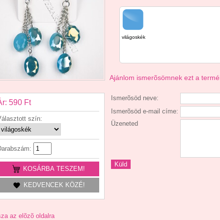
világoskék
Ajánlom ismerõsömnek ezt a termé
Ismerõsöd neve:
Ár: 590 Ft
Ismerõsöd e-mail címe:
álasztott szín:
Üzeneted
Darabszám:
KOSÁRBA TESZEM!
KEDVENCEK KÖZÉ!
za az elõzõ oldalra