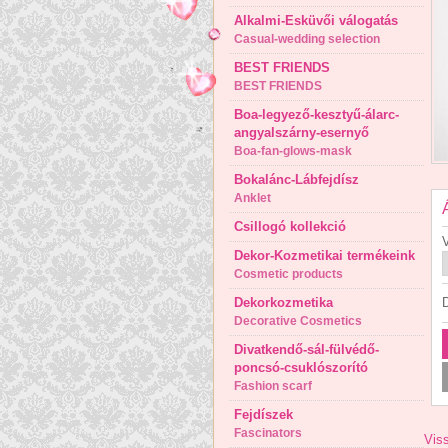
Alkalmi-Esküvői válogatás
Casual-wedding selection
BEST FRIENDS
BEST FRIENDS
Boa-legyező-kesztyű-álarc-
angyalszárny-esernyő
Boa-fan-glows-mask
Bokalánc-Lábfejdísz
Anklet
Csillogó kollekció
V
Dekor-Kozmetikai termékeink
Cosmetic products
Dekorkozmetika
Decorative Cosmetics
Divatkendő-sál-fülvédő-
poncsó-csuklószorító
Fashion scarf
Fejdíszek
Fascinators
Viss