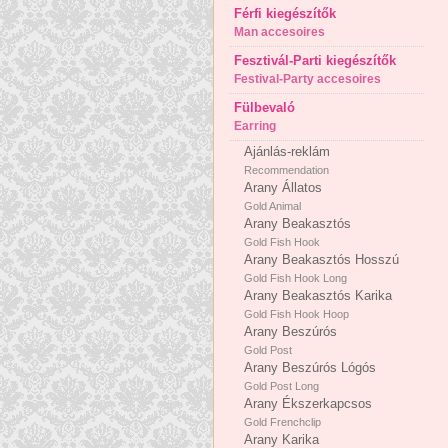
Férfi kiegészítők
Man accesoires
Fesztivál-Parti kiegészítők
Festival-Party accesoires
Fülbevaló
Earring
Ajánlás-reklám
Recommendation
Arany Állatos
Gold Animal
Arany Beakasztós
Gold Fish Hook
Arany Beakasztós Hosszú
Gold Fish Hook Long
Arany Beakasztós Karika
Gold Fish Hook Hoop
Arany Beszúrós
Gold Post
Arany Beszúrós Lógós
Gold Post Long
Arany Ékszerkapcsos
Gold Frenchclip
Arany Karika