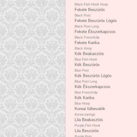
Black Fish Hook Hoop
Fekete Beszúrós
Black Post
Fekete Beszúrós Lógós
Black Post Long
Fekete Ékszerkapcsos
Black Frenchclip
Fekete Karika
Black Hoop
Kék Beakasztós
Blue Fish Hook
Kék Beszúrós
Blue Post
Kék Beszúrós Lógós
Blue Post Long
Kék Ékszerkapcsos
Blue Frenchclip
Kék Karika
Blue Hoop
Koreai fülbevalók
Korea earings
Lila Beakasztós
Purple Fish Hook
Lila Beszúrós
Purple Post