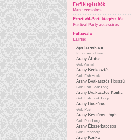
Férfi kiegészítők
Man accesoires
Fesztivál-Parti kiegészítők
Festival-Party accesoires
Fülbevaló
Earring
Ajánlás-reklám
Recommendation
Arany Állatos
Gold Animal
Arany Beakasztós
Gold Fish Hook
Arany Beakasztós Hosszú
Gold Fish Hook Long
Arany Beakasztós Karika
Gold Fish Hook Hoop
Arany Beszúrós
Gold Post
Arany Beszúrós Lógós
Gold Post Long
Arany Ékszerkapcsos
Gold Frenchclip
Arany Karika