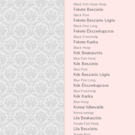
Black Fish Hook Hoop
Fekete Beszúrós
Black Post
Fekete Beszúrós Lógós
Black Post Long
Fekete Ékszerkapcsos
Black Frenchclip
Fekete Karika
Black Hoop
Kék Beakasztós
Blue Fish Hook
Kék Beszúrós
Blue Post
Kék Beszúrós Lógós
Blue Post Long
Kék Ékszerkapcsos
Blue Frenchclip
Kék Karika
Blue Hoop
Koreai fülbevalók
Korea earings
Lila Beakasztós
Purple Fish Hook
Lila Beszúrós
Purple Post