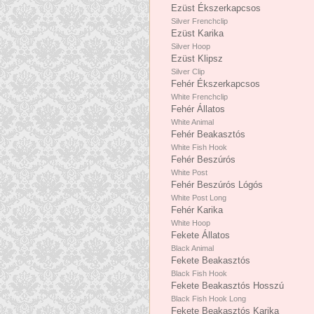
Ezüst Ékszerkapcsos
Silver Frenchclip
Ezüst Karika
Silver Hoop
Ezüst Klipsz
Silver Clip
Fehér Ékszerkapcsos
White Frenchclip
Fehér Állatos
White Animal
Fehér Beakasztós
White Fish Hook
Fehér Beszúrós
White Post
Fehér Beszúrós Lógós
White Post Long
Fehér Karika
White Hoop
Fekete Állatos
Black Animal
Fekete Beakasztós
Black Fish Hook
Fekete Beakasztós Hosszú
Black Fish Hook Long
Fekete Beakasztós Karika