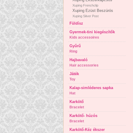
Xuping Frenchclip
Xuping Ezüst Beszúrós
Xuping Silver Post
Füldísz
Gyermek-tini kiegészítők
Kids accessoires
Gyűrű
Ring
Hajbavaló
Hair accessories
Játék
Toy
Kalap-simléderes sapka
Hat
Karkötő
Bracelet
Karkötő- húzós
Bracelet
Karkötő-Kéz ékszer