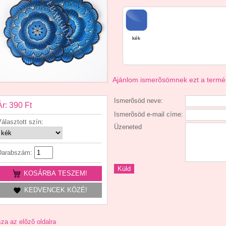
kék
Ajánlom ismerõsömnek ezt a termé
Ismerõsöd neve:
Ár: 390 Ft
Ismerõsöd e-mail címe:
álasztott szín:
Üzeneted
Darabszám:
KOSÁRBA TESZEM!
KEDVENCEK KÖZÉ!
za az elõzõ oldalra