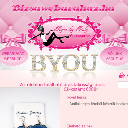
WEBÁRUHÁZ
RÓLUNK
WEBSHOP
ABOUT US
Cikkszám: 62884
Rövid leírás:
Antilallergén fémből készült beakas
Elérhetõ színek: