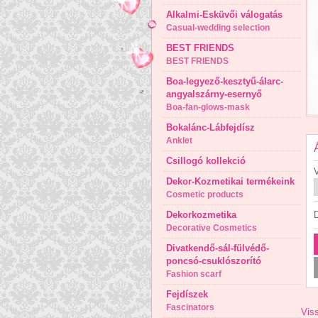
Alkalmi-Esküvői válogatás
Casual-wedding selection
BEST FRIENDS
BEST FRIENDS
Boa-legyező-kesztyű-álarc-
angyalszárny-esernyő
Boa-fan-glows-mask
Bokalánc-Lábfejdísz
Anklet
Csillogó kollekció
V
Dekor-Kozmetikai termékeink
Cosmetic products
Dekorkozmetika
Decorative Cosmetics
Divatkendő-sál-fülvédő-
poncsó-csuklószorító
Fashion scarf
Fejdíszek
Fascinators
Viss