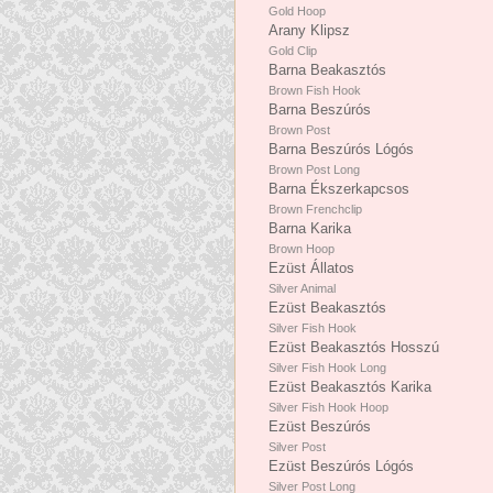
Gold Hoop
Arany Klipsz
Gold Clip
Barna Beakasztós
Brown Fish Hook
Barna Beszúrós
Brown Post
Barna Beszúrós Lógós
Brown Post Long
Barna Ékszerkapcsos
Brown Frenchclip
Barna Karika
Brown Hoop
Ezüst Állatos
Silver Animal
Ezüst Beakasztós
Silver Fish Hook
Ezüst Beakasztós Hosszú
Silver Fish Hook Long
Ezüst Beakasztós Karika
Silver Fish Hook Hoop
Ezüst Beszúrós
Silver Post
Ezüst Beszúrós Lógós
Silver Post Long