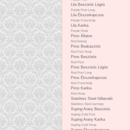
Lila Beszúrós Lógós
Purple Post Long
Lila Ékszerkapcsos
Purple Frenchclip
Lila Karika
Purple Hook
Piros Állatos
Red Animal
Piros Beakasztós
Red Fish Hook
Piros Beszúrós
Red Post
Piros Beszúrós Lógós
Red Post Long
Piros Ékszerkapcsos
Red Frenchclip
Piros Karika
Red Hoop
Stainless Steel fülbevaló
Stainless Steel earrings
Xuping Arany Beszúrós
Xuping Gold Post
Xuping Arany Karika
Xuping Gold Hoop
Xuping Ékszerkapcsos