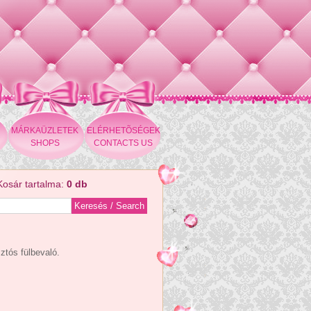
MÁRKAÜZLETEK
ELÉRHETÕSÉGEK
SHOPS
CONTACTS US
Kosár tartalma:
0 db
ztós fülbevaló.