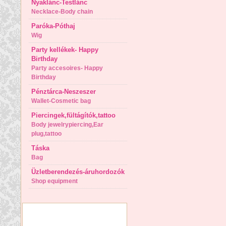
Nyaklánc-Testlánc
Necklace-Body chain
Paróka-Póthaj
Wig
Party kellékek- Happy
Birthday
Party accesoires- Happy
Birthday
Pénztárca-Neszeszer
Wallet-Cosmetic bag
Piercingek,fültágítók,tattoo
Body jewelrypiercing,Ear
plug,tattoo
Táska
Bag
Üzletberendezés-áruhordozók
Shop equipment