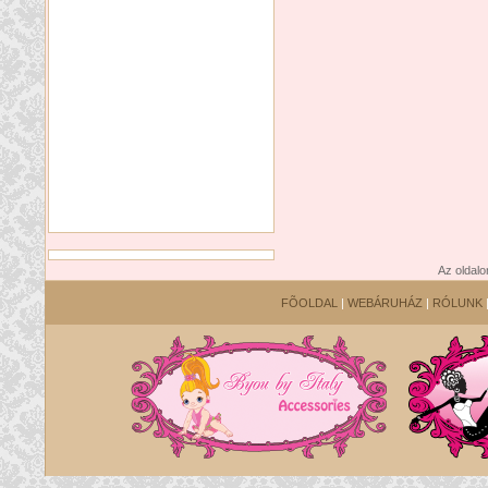
Az oldalo
FÕOLDAL
|
WEBÁRUHÁZ
|
RÓLUNK