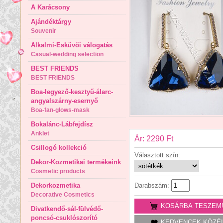
A Karácsony
Ajándéktárgy
Souvenir
Alkalmi-Esküvői válogatás
Casual-wedding selection
BEST FRIENDS
BEST FRIENDS
Boa-legyező-kesztyű-álarc-
angyalszárny-esernyő
Boa-fan-glows-mask
Bokalánc-Lábfejdísz
Anklet
Ár: 2290 Ft
Csillogó kollekció
Választott szín:
Dekor-Kozmetikai termékeink
Cosmetic products
Dekorkozmetika
Darabszám:
Decorative Cosmetics
KOSÁRBA TESZEM
Divatkendő-sál-fülvédő-
poncsó-csuklószorító
KEDVENCEK KÖZÉ