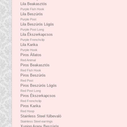
Lila Beakasztós
Purple Fish Hook
Lila Beszúrós
Purple Post
Lila Beszúrós Lógós
Purple Post Long
Lila Ékszerkapcsos
Purple Frenchclip
Lila Karika
Purple Hook
Piros Állatos
Red Animal
Piros Beakasztós
Red Fish Hook
Piros Beszúrós
Red Post
Piros Beszúrós Lógós
Red Post Long
Piros Ékszerkapcsos
Red Frenchclip
Piros Karika
Red Hoop
Stainless Steel fülbevaló
Stainless Steel earrings
Xuping Arany Beszúrós