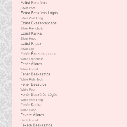
Ezüst Beszúrós
Silver Post
Ezüst Beszúrós Lógós
Silver Post Long
Ezüst Ékszerkapcsos
Silver Frenchclip
Ezüst Karika
Silver Hoop
Ezüst Klipsz
Silver Clip
Fehér Ékszerkapcsos
White Frenchclip
Fehér Állatos
White Animal
Fehér Beakasztós
White Fish Hook
Fehér Beszúrós
White Post
Fehér Beszúrós Lógós
White Post Long
Fehér Karika
White Hoop
Fekete Állatos
Black Animal
Fekete Beakasztós