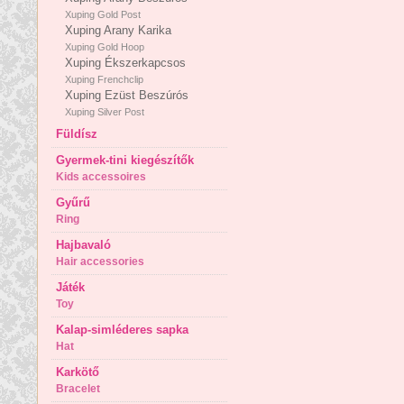
Xuping Gold Post
Xuping Arany Karika
Xuping Gold Hoop
Xuping Ékszerkapcsos
Xuping Frenchclip
Xuping Ezüst Beszúrós
Xuping Silver Post
Füldísz
Gyermek-tini kiegészítők
Kids accessoires
Gyűrű
Ring
Hajbavaló
Hair accessories
Játék
Toy
Kalap-simléderes sapka
Hat
Karkötő
Bracelet