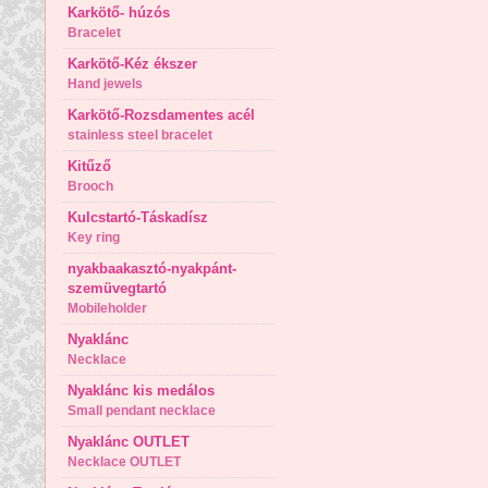
Karkötő- húzós
Bracelet
Karkötő-Kéz ékszer
Hand jewels
Karkötő-Rozsdamentes acél
stainless steel bracelet
Kitűző
Brooch
Kulcstartó-Táskadísz
Key ring
nyakbaakasztó-nyakpánt-
szemüvegtartó
Mobileholder
Nyaklánc
Necklace
Nyaklánc kis medálos
Small pendant necklace
Nyaklánc OUTLET
Necklace OUTLET