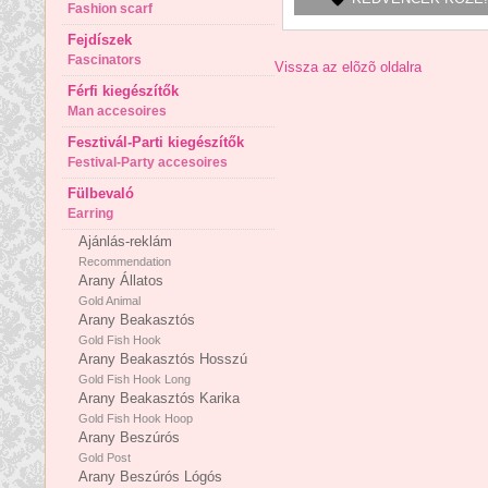
Fashion scarf
Fejdíszek
Fascinators
Vissza az elõzõ oldalra
Férfi kiegészítők
Man accesoires
Fesztivál-Parti kiegészítők
Festival-Party accesoires
Fülbevaló
Earring
Ajánlás-reklám
Recommendation
Arany Állatos
Gold Animal
Arany Beakasztós
Gold Fish Hook
Arany Beakasztós Hosszú
Gold Fish Hook Long
Arany Beakasztós Karika
Gold Fish Hook Hoop
Arany Beszúrós
Gold Post
Arany Beszúrós Lógós