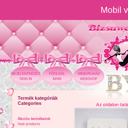
Mobil v
BEJELENTKEZÉS
FÕOLDAL
WEBÁRUHÁZ
SIGN IN
MAIN
WEBSHOP
Termék kategóriák
Categories
Akciós termékeink
Sale products