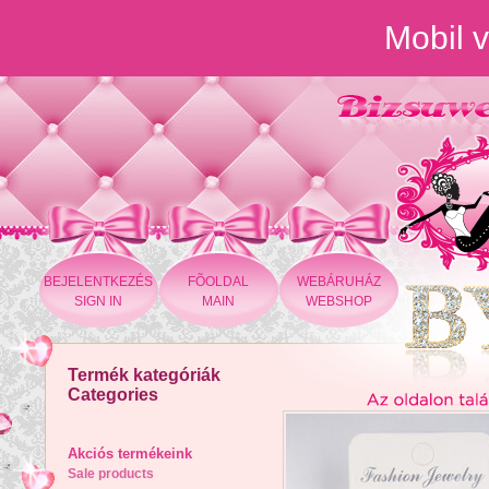
Mobil v
BEJELENTKEZÉS
FÕOLDAL
WEBÁRUHÁZ
SIGN IN
MAIN
WEBSHOP
Termék kategóriák
Categories
Akciós termékeink
Sale products