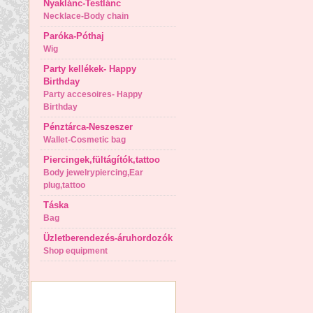
Nyaklánc-Testlánc
Necklace-Body chain
Paróka-Póthaj
Wig
Party kellékek- Happy
Birthday
Party accesoires- Happy
Birthday
Pénztárca-Neszeszer
Wallet-Cosmetic bag
Piercingek,fültágítók,tattoo
Body jewelrypiercing,Ear
plug,tattoo
Táska
Bag
Üzletberendezés-áruhordozók
Shop equipment