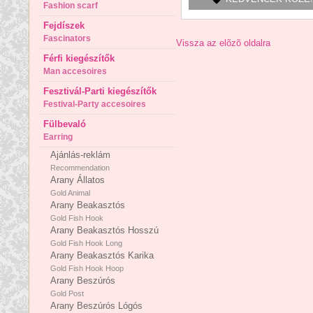
Fashion scarf
Fejdíszek
Fascinators
Vissza az elõzõ oldalra
Férfi kiegészítők
Man accesoires
Fesztivál-Parti kiegészítők
Festival-Party accesoires
Fülbevaló
Earring
Ajánlás-reklám
Recommendation
Arany Állatos
Gold Animal
Arany Beakasztós
Gold Fish Hook
Arany Beakasztós Hosszú
Gold Fish Hook Long
Arany Beakasztós Karika
Gold Fish Hook Hoop
Arany Beszúrós
Gold Post
Arany Beszúrós Lógós