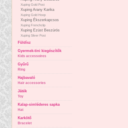
Xuping Gold Post
Xuping Arany Karika
Xuping Gold Hoop
Xuping Ékszerkapcsos
Xuping Frenchclip
Xuping Ezüst Beszúrós
Xuping Silver Post
Füldísz
Gyermek-tini kiegészítők
Kids accessoires
Gyűrű
Ring
Hajbavaló
Hair accessories
Játék
Toy
Kalap-simléderes sapka
Hat
Karkötő
Bracelet