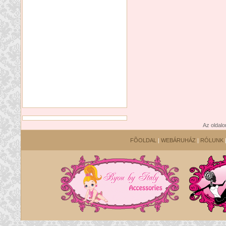
Az oldalo
FÕOLDAL
|
WEBÁRUHÁZ
|
RÓLUNK