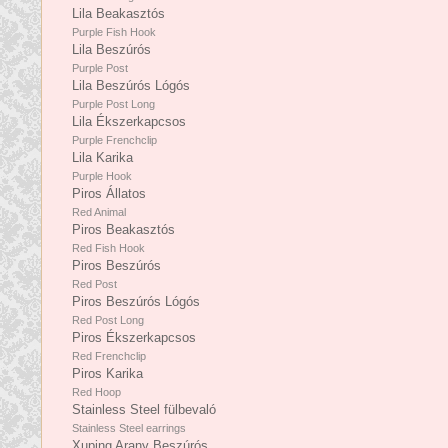
Lila Beakasztós
Purple Fish Hook
Lila Beszúrós
Purple Post
Lila Beszúrós Lógós
Purple Post Long
Lila Ékszerkapcsos
Purple Frenchclip
Lila Karika
Purple Hook
Piros Állatos
Red Animal
Piros Beakasztós
Red Fish Hook
Piros Beszúrós
Red Post
Piros Beszúrós Lógós
Red Post Long
Piros Ékszerkapcsos
Red Frenchclip
Piros Karika
Red Hoop
Stainless Steel fülbevaló
Stainless Steel earrings
Xuping Arany Beszúrós