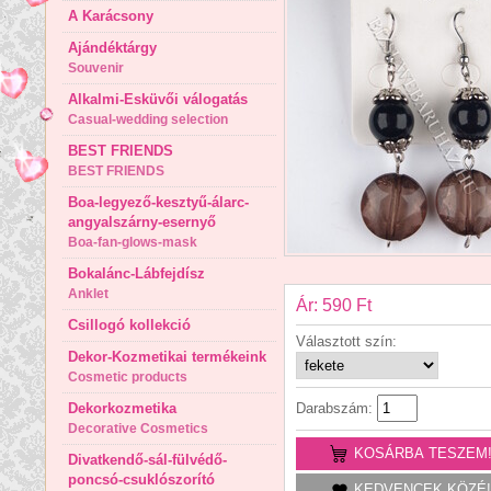
A Karácsony
Ajándéktárgy
Souvenir
Alkalmi-Esküvői válogatás
Casual-wedding selection
BEST FRIENDS
BEST FRIENDS
Boa-legyező-kesztyű-álarc-
angyalszárny-esernyő
Boa-fan-glows-mask
Bokalánc-Lábfejdísz
Anklet
Ár: 590 Ft
Csillogó kollekció
Választott szín:
Dekor-Kozmetikai termékeink
Cosmetic products
Dekorkozmetika
Darabszám:
Decorative Cosmetics
KOSÁRBA TESZEM
Divatkendő-sál-fülvédő-
poncsó-csuklószorító
KEDVENCEK KÖZÉ