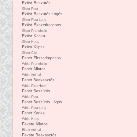
Ezüst Beszúrós
Silver Post
Ezüst Beszúrós Lógós
Silver Post Long
Ezüst Ékszerkapcsos
Silver Frenchclip
Ezüst Karika
Silver Hoop
Ezüst Klipsz
Silver Clip
Fehér Ékszerkapcsos
White Frenchclip
Fehér Állatos
White Animal
Fehér Beakasztós
White Fish Hook
Fehér Beszúrós
White Post
Fehér Beszúrós Lógós
White Post Long
Fehér Karika
White Hoop
Fekete Állatos
Black Animal
Fekete Beakasztós