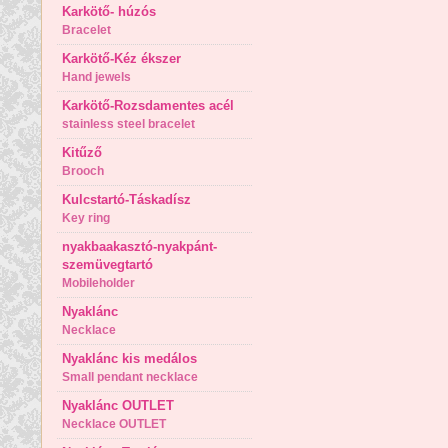
Karkötő- húzós
Bracelet
Karkötő-Kéz ékszer
Hand jewels
Karkötő-Rozsdamentes acél
stainless steel bracelet
Kitűző
Brooch
Kulcstartó-Táskadísz
Key ring
nyakbaakasztó-nyakpánt-
szemüvegtartó
Mobileholder
Nyaklánc
Necklace
Nyaklánc kis medálos
Small pendant necklace
Nyaklánc OUTLET
Necklace OUTLET