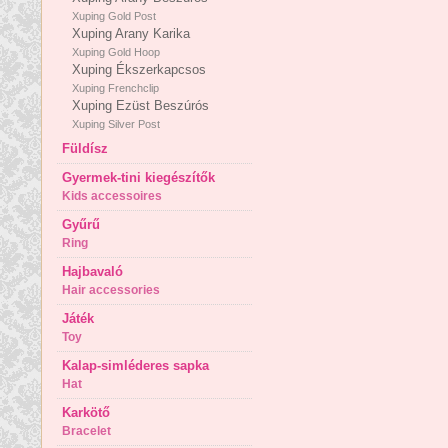
Xuping Gold Post
Xuping Arany Karika
Xuping Gold Hoop
Xuping Ékszerkapcsos
Xuping Frenchclip
Xuping Ezüst Beszúrós
Xuping Silver Post
Füldísz
Gyermek-tini kiegészítők
Kids accessoires
Gyűrű
Ring
Hajbavaló
Hair accessories
Játék
Toy
Kalap-simléderes sapka
Hat
Karkötő
Bracelet