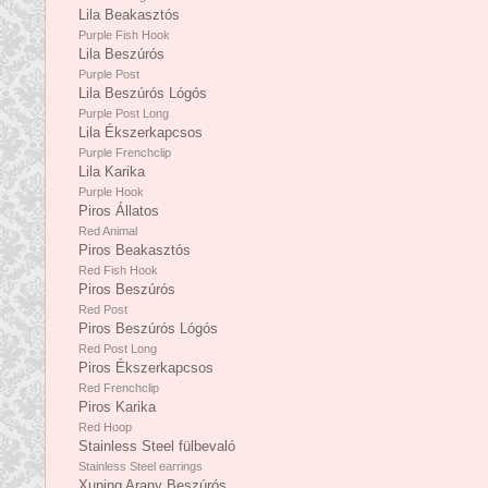
Lila Beakasztós
Purple Fish Hook
Lila Beszúrós
Purple Post
Lila Beszúrós Lógós
Purple Post Long
Lila Ékszerkapcsos
Purple Frenchclip
Lila Karika
Purple Hook
Piros Állatos
Red Animal
Piros Beakasztós
Red Fish Hook
Piros Beszúrós
Red Post
Piros Beszúrós Lógós
Red Post Long
Piros Ékszerkapcsos
Red Frenchclip
Piros Karika
Red Hoop
Stainless Steel fülbevaló
Stainless Steel earrings
Xuping Arany Beszúrós