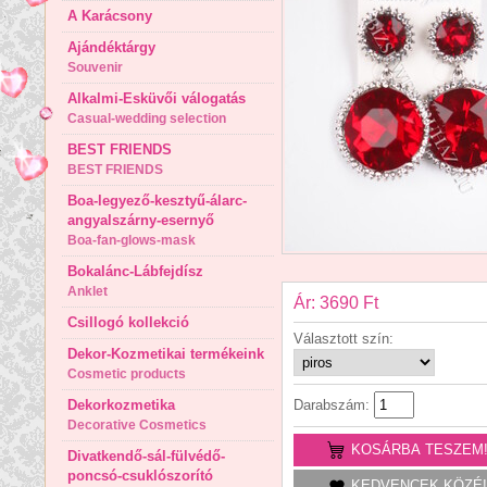
A Karácsony
Ajándéktárgy
Souvenir
Alkalmi-Esküvői válogatás
Casual-wedding selection
BEST FRIENDS
BEST FRIENDS
Boa-legyező-kesztyű-álarc-
angyalszárny-esernyő
Boa-fan-glows-mask
Bokalánc-Lábfejdísz
Anklet
Ár: 3690 Ft
Csillogó kollekció
Választott szín:
Dekor-Kozmetikai termékeink
Cosmetic products
Dekorkozmetika
Darabszám:
Decorative Cosmetics
KOSÁRBA TESZEM
Divatkendő-sál-fülvédő-
poncsó-csuklószorító
KEDVENCEK KÖZÉ