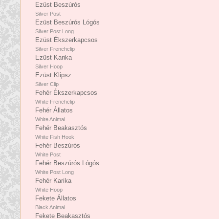
Ezüst Beszúrós
Silver Post
Ezüst Beszúrós Lógós
Silver Post Long
Ezüst Ékszerkapcsos
Silver Frenchclip
Ezüst Karika
Silver Hoop
Ezüst Klipsz
Silver Clip
Fehér Ékszerkapcsos
White Frenchclip
Fehér Állatos
White Animal
Fehér Beakasztós
White Fish Hook
Fehér Beszúrós
White Post
Fehér Beszúrós Lógós
White Post Long
Fehér Karika
White Hoop
Fekete Állatos
Black Animal
Fekete Beakasztós