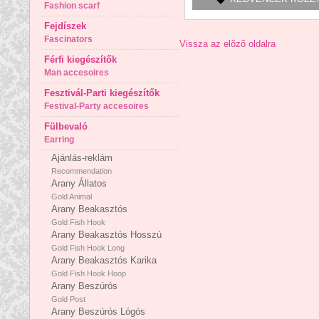
Fashion scarf
Fejdíszek
Fascinators
Vissza az elõzõ oldalra
Férfi kiegészítők
Man accesoires
Fesztivál-Parti kiegészítők
Festival-Party accesoires
Fülbevaló
Earring
Ajánlás-reklám
Recommendation
Arany Állatos
Gold Animal
Arany Beakasztós
Gold Fish Hook
Arany Beakasztós Hosszú
Gold Fish Hook Long
Arany Beakasztós Karika
Gold Fish Hook Hoop
Arany Beszúrós
Gold Post
Arany Beszúrós Lógós