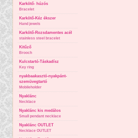
Karkötő- húzós
Bracelet
Karkötő-Kéz ékszer
Hand jewels
Karkötő-Rozsdamentes acél
stainless steel bracelet
Kitűző
Brooch
Kulcstartó-Táskadísz
Key ring
nyakbaakasztó-nyakpánt-
szemüvegtartó
Mobileholder
Nyaklánc
Necklace
Nyaklánc kis medálos
Small pendant necklace
Nyaklánc OUTLET
Necklace OUTLET