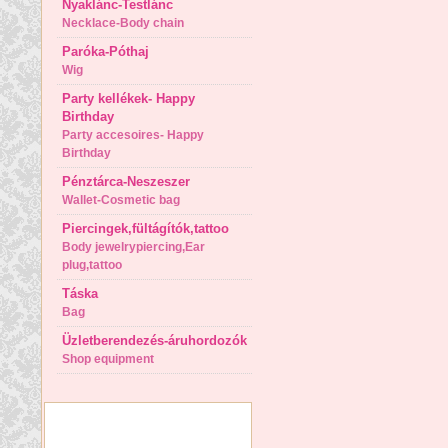
Nyaklánc-Testlánc
Necklace-Body chain
Paróka-Póthaj
Wig
Party kellékek- Happy
Birthday
Party accesoires- Happy
Birthday
Pénztárca-Neszeszer
Wallet-Cosmetic bag
Piercingek,fültágítók,tattoo
Body jewelrypiercing,Ear
plug,tattoo
Táska
Bag
Üzletberendezés-áruhordozók
Shop equipment