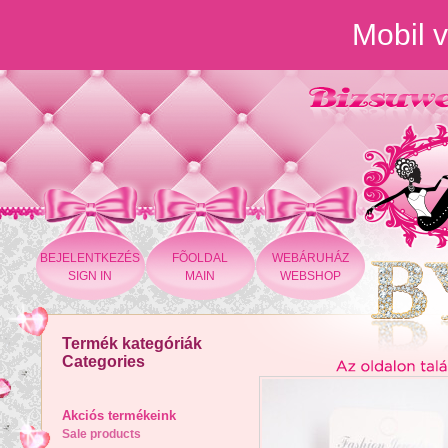
Mobil v
BEJELENTKEZÉS
FÕOLDAL
WEBÁRUHÁZ
SIGN IN
MAIN
WEBSHOP
Termék kategóriák
Categories
Akciós termékeink
Sale products