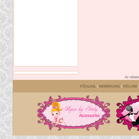
Az oldalo
FÕOLDAL
|
WEBÁRUHÁZ
|
RÓLUNK