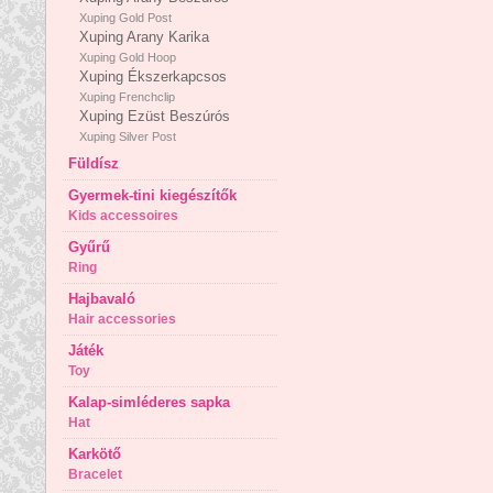
Xuping Gold Post
Xuping Arany Karika
Xuping Gold Hoop
Xuping Ékszerkapcsos
Xuping Frenchclip
Xuping Ezüst Beszúrós
Xuping Silver Post
Füldísz
Gyermek-tini kiegészítők
Kids accessoires
Gyűrű
Ring
Hajbavaló
Hair accessories
Játék
Toy
Kalap-simléderes sapka
Hat
Karkötő
Bracelet