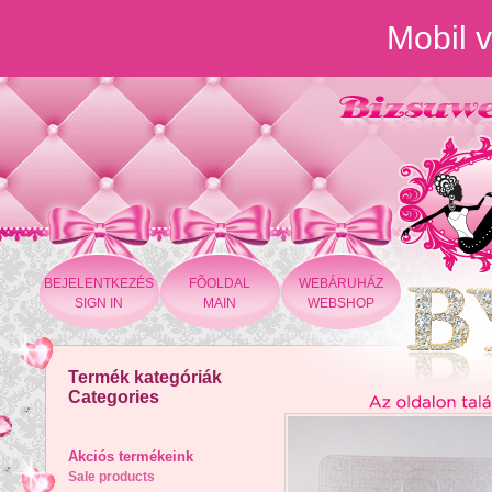
Mobil v
BEJELENTKEZÉS
FÕOLDAL
WEBÁRUHÁZ
SIGN IN
MAIN
WEBSHOP
Termék kategóriák
Categories
Akciós termékeink
Sale products