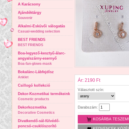
A Karácsony
Ajándéktárgy
Souvenir
Alkalmi-Esküvői válogatás
Casual-wedding selection
BEST FRIENDS
BEST FRIENDS
Boa-legyező-kesztyű-álarc-
angyalszárny-esernyő
Boa-fan-glows-mask
Bokalánc-Lábfejdísz
Anklet
Ár: 2190 Ft
Csillogó kollekció
Választott szín:
Dekor-Kozmetikai termékeink
Cosmetic products
Dekorkozmetika
Darabszám:
Decorative Cosmetics
KOSÁRBA TESZEM
Divatkendő-sál-fülvédő-
poncsó-csuklószorító
KEDVENCEK KÖZÉ