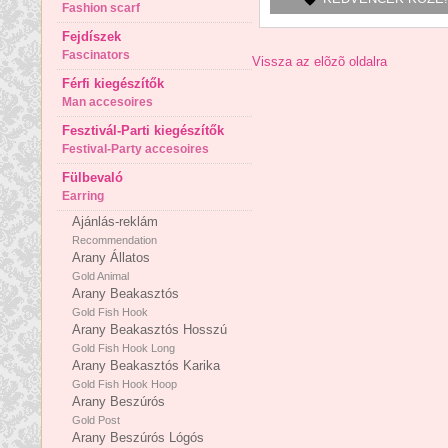
Fashion scarf
Fejdíszek
Fascinators
Vissza az elõzõ oldalra
Férfi kiegészítők
Man accesoires
Fesztivál-Parti kiegészítők
Festival-Party accesoires
Fülbevaló
Earring
Ajánlás-reklám
Recommendation
Arany Állatos
Gold Animal
Arany Beakasztós
Gold Fish Hook
Arany Beakasztós Hosszú
Gold Fish Hook Long
Arany Beakasztós Karika
Gold Fish Hook Hoop
Arany Beszúrós
Gold Post
Arany Beszúrós Lógós