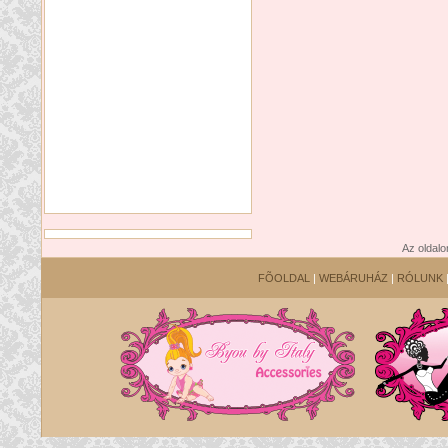
Az oldalo
FÕOLDAL
|
WEBÁRUHÁZ
|
RÓLUNK