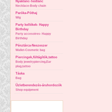
Nyaklánc-Testlánc
Necklace-Body chain
Paróka-Póthaj
Wig
Party kellékek- Happy
Birthday
Party accesoires- Happy
Birthday
Pénztárca-Neszeszer
Wallet-Cosmetic bag
Piercingek,fültágítók,tattoo
Body jewelrypiercing,Ear
plug,tattoo
Táska
Bag
Üzletberendezés-áruhordozók
Shop equipment