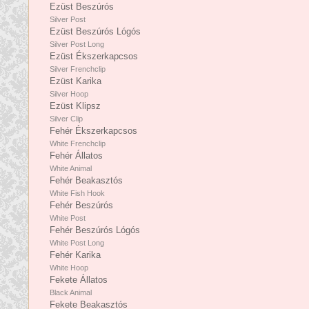
Ezüst Beszúrós
Silver Post
Ezüst Beszúrós Lógós
Silver Post Long
Ezüst Ékszerkapcsos
Silver Frenchclip
Ezüst Karika
Silver Hoop
Ezüst Klipsz
Silver Clip
Fehér Ékszerkapcsos
White Frenchclip
Fehér Állatos
White Animal
Fehér Beakasztós
White Fish Hook
Fehér Beszúrós
White Post
Fehér Beszúrós Lógós
White Post Long
Fehér Karika
White Hoop
Fekete Állatos
Black Animal
Fekete Beakasztós