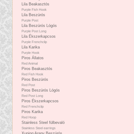
Lila Beakasztós
Purple Fish Hook
Lila Beszúrós
Purple Post
Lila Beszúrós Lógós
Purple Post Long
Lila Ékszerkapcsos
Purple Frenchclip
Lila Karika
Purple Hook
Piros Állatos
Red Animal
Piros Beakasztós
Red Fish Hook
Piros Beszúrós
Red Post
Piros Beszúrós Lógós
Red Post Long
Piros Ékszerkapcsos
Red Frenchclip
Piros Karika
Red Hoop
Stainless Steel fülbevaló
Stainless Steel earrings
Xuping Arany Beszúrós