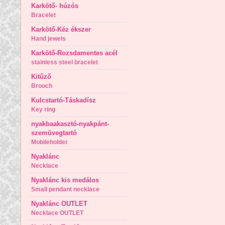
Karkötő- húzós
Bracelet
Karkötő-Kéz ékszer
Hand jewels
Karkötő-Rozsdamentes acél
stainless steel bracelet
Kitűző
Brooch
Kulcstartó-Táskadísz
Key ring
nyakbaakasztó-nyakpánt-
szemüvegtartó
Mobileholder
Nyaklánc
Necklace
Nyaklánc kis medálos
Small pendant necklace
Nyaklánc OUTLET
Necklace OUTLET