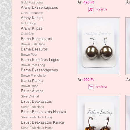
Ár:
490 Ft
Á
Gold Post Long
Arany Ékszerkapcsos
Gold Frenchclip
Arany Karika
Gold Hoop
Arany Klipsz
Gold Clip
Barna Beakasztós
Brown Fish Hook
Barna Beszúrós
Brown Post
Barna Beszúrós Lógós
Brown Post Long
Barna Ékszerkapcsos
Brown Frenchclip
Ár:
990 Ft
Á
Barna Karika
Brown Hoop
Ezüst Állatos
Silver Animal
Ezüst Beakasztós
Silver Fish Hook
Ezüst Beakasztós Hosszú
Silver Fish Hook Long
Ezüst Beakasztós Karika
Silver Fish Hook Hoop