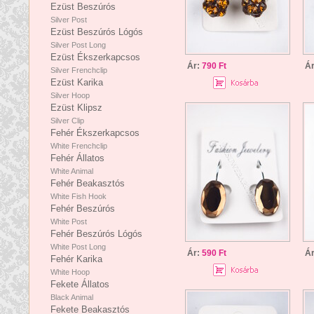
Ezüst Beszúrós
Silver Post
Ezüst Beszúrós Lógós
Silver Post Long
Ezüst Ékszerkapcsos
Ár:
790 Ft
Á
Silver Frenchclip
Ezüst Karika
Silver Hoop
Ezüst Klipsz
Silver Clip
Fehér Ékszerkapcsos
White Frenchclip
Fehér Állatos
White Animal
Fehér Beakasztós
White Fish Hook
Fehér Beszúrós
White Post
Fehér Beszúrós Lógós
White Post Long
Ár:
590 Ft
Á
Fehér Karika
White Hoop
Fekete Állatos
Black Animal
Fekete Beakasztós