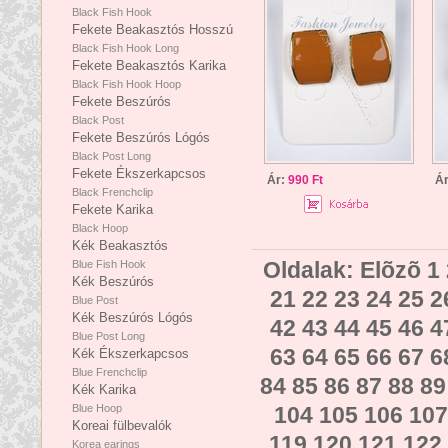
Black Fish Hook
Fekete Beakasztós Hosszú
Black Fish Hook Long
Fekete Beakasztós Karika
Black Fish Hook Hoop
Fekete Beszúrós
Black Post
Fekete Beszúrós Lógós
Black Post Long
Fekete Ékszerkapcsos
Ár:
990 Ft
Á
Black Frenchclip
Fekete Karika
Black Hoop
Kék Beakasztós
Oldalak:
Elõzõ
1
Blue Fish Hook
Kék Beszúrós
21
22
23
24
25
2
Blue Post
Kék Beszúrós Lógós
42
43
44
45
46
4
Blue Post Long
63
64
65
66
67
6
Kék Ékszerkapcsos
Blue Frenchclip
84
85
86
87
88
89
Kék Karika
Blue Hoop
104
105
106
107
Koreai fülbevalók
119
120
121
122
Korea earings