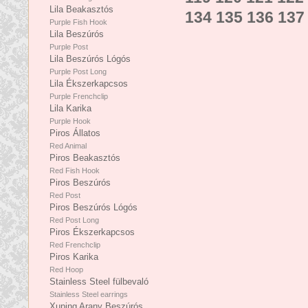
Lila Beakasztós
134
135
136
137
Purple Fish Hook
Lila Beszúrós
Purple Post
Lila Beszúrós Lógós
Purple Post Long
Lila Ékszerkapcsos
Purple Frenchclip
Lila Karika
Purple Hook
Piros Állatos
Red Animal
Piros Beakasztós
Red Fish Hook
Piros Beszúrós
Red Post
Piros Beszúrós Lógós
Red Post Long
Piros Ékszerkapcsos
Red Frenchclip
Piros Karika
Red Hoop
Stainless Steel fülbevaló
Stainless Steel earrings
Xuping Arany Beszúrós