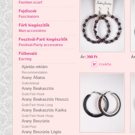
Fashion scarf
Fejdíszek
Fascinators
Férfi kiegészítők
Man accesoires
Fesztivál-Parti kiegészítők
Festival-Party accesoires
Fülbevaló
Ár:
390 Ft
Á
Earring
Ajánlás-reklám
Recommendation
Arany Állatos
Gold Animal
Arany Beakasztós
Gold Fish Hook
Arany Beakasztós Hosszú
Gold Fish Hook Long
Arany Beakasztós Karika
Gold Fish Hook Hoop
Arany Beszúrós
Gold Post
Arany Beszúrós Lógós