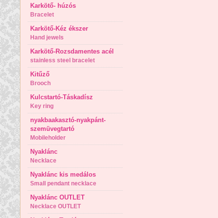
Karkötő- húzós
Bracelet
Karkötő-Kéz ékszer
Hand jewels
Karkötő-Rozsdamentes acél
stainless steel bracelet
Kitűző
Brooch
Kulcstartó-Táskadísz
Key ring
nyakbaakasztó-nyakpánt-
szemüvegtartó
Mobileholder
Nyaklánc
Necklace
Nyaklánc kis medálos
Small pendant necklace
Nyaklánc OUTLET
Necklace OUTLET