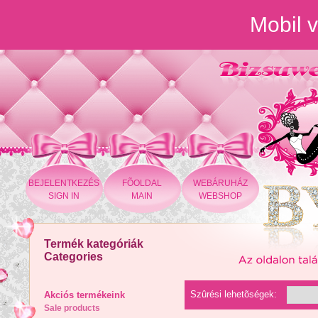
Mobil v
BEJELENTKEZÉS
FÕOLDAL
WEBÁRUHÁZ
SIGN IN
MAIN
WEBSHOP
Termék kategóriák
Categories
Szûrési lehetõségek:
Akciós termékeink
Sale products