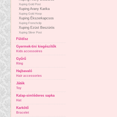
Xuping Gold Post
Xuping Arany Karika
Xuping Gold Hoop
Xuping Ékszerkapcsos
Xuping Frenchclip
Xuping Ezüst Beszúrós
Xuping Silver Post
Füldísz
Gyermek-tini kiegészítők
Kids accessoires
Gyűrű
Ring
Hajbavaló
Hair accessories
Játék
Toy
Kalap-simléderes sapka
Hat
Karkötő
Bracelet