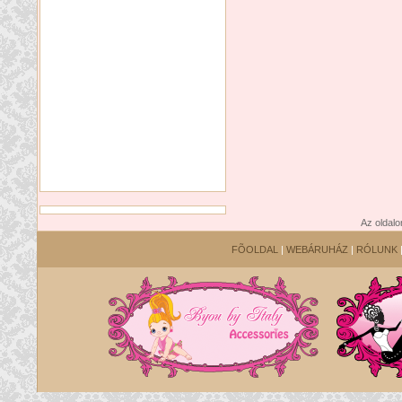
Az oldalo
FÕOLDAL
|
WEBÁRUHÁZ
|
RÓLUNK