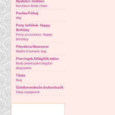
Nyaklánc-Testlánc
Necklace-Body chain
Paróka-Póthaj
Wig
Party kellékek- Happy
Birthday
Party accesoires- Happy
Birthday
Pénztárca-Neszeszer
Wallet-Cosmetic bag
Piercingek,fültágítók,tattoo
Body jewelrypiercing,Ear
plug,tattoo
Táska
Bag
Üzletberendezés-áruhordozók
Shop equipment