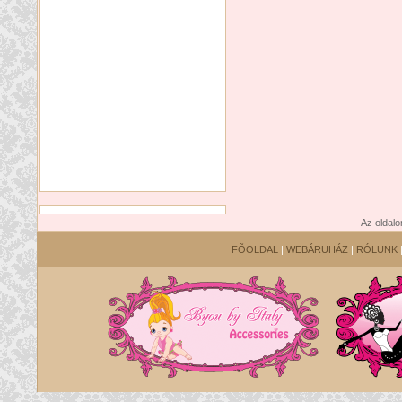
Az oldalo
FÕOLDAL
|
WEBÁRUHÁZ
|
RÓLUNK