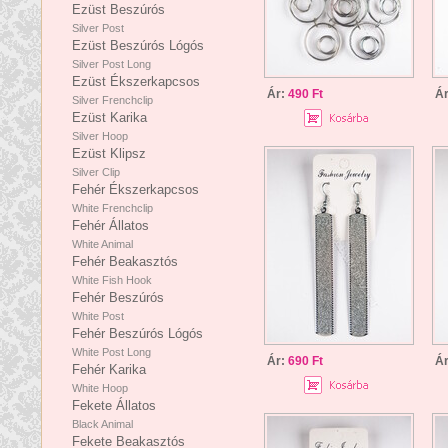
Ezüst Beszúrós
Silver Post
Ezüst Beszúrós Lógós
Silver Post Long
Ezüst Ékszerkapcsos
Ár:
490 Ft
Á
Silver Frenchclip
Ezüst Karika
Silver Hoop
Ezüst Klipsz
Silver Clip
Fehér Ékszerkapcsos
White Frenchclip
Fehér Állatos
White Animal
Fehér Beakasztós
White Fish Hook
Fehér Beszúrós
White Post
Fehér Beszúrós Lógós
White Post Long
Ár:
690 Ft
Á
Fehér Karika
White Hoop
Fekete Állatos
Black Animal
Fekete Beakasztós