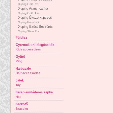
Xuping Gold Post
Xuping Arany Karika
Xuping Gold Hoop
Xuping Ékszerkapcsos
Xuping Frenchclip
Xuping Ezüst Beszúrós
Xuping Silver Post
Füldísz
Gyermek-tini kiegészítők
Kids accessoires
Gyűrű
Ring
Hajbavaló
Hair accessories
Játék
Toy
Kalap-simléderes sapka
Hat
Karkötő
Bracelet