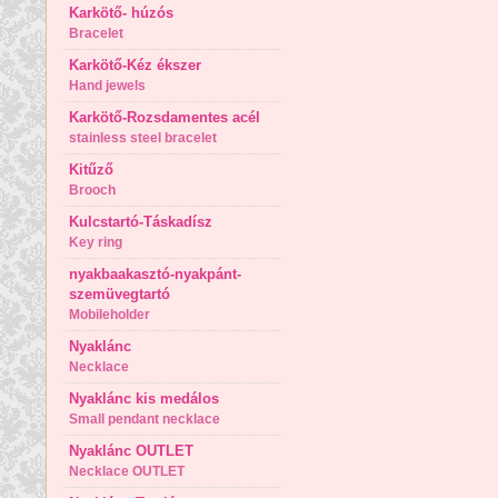
Karkötő- húzós
Bracelet
Karkötő-Kéz ékszer
Hand jewels
Karkötő-Rozsdamentes acél
stainless steel bracelet
Kitűző
Brooch
Kulcstartó-Táskadísz
Key ring
nyakbaakasztó-nyakpánt-
szemüvegtartó
Mobileholder
Nyaklánc
Necklace
Nyaklánc kis medálos
Small pendant necklace
Nyaklánc OUTLET
Necklace OUTLET