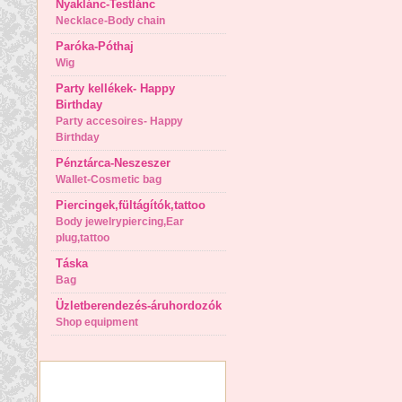
Nyaklánc-Testlánc
Necklace-Body chain
Paróka-Póthaj
Wig
Party kellékek- Happy
Birthday
Party accesoires- Happy
Birthday
Pénztárca-Neszeszer
Wallet-Cosmetic bag
Piercingek,fültágítók,tattoo
Body jewelrypiercing,Ear
plug,tattoo
Táska
Bag
Üzletberendezés-áruhordozók
Shop equipment