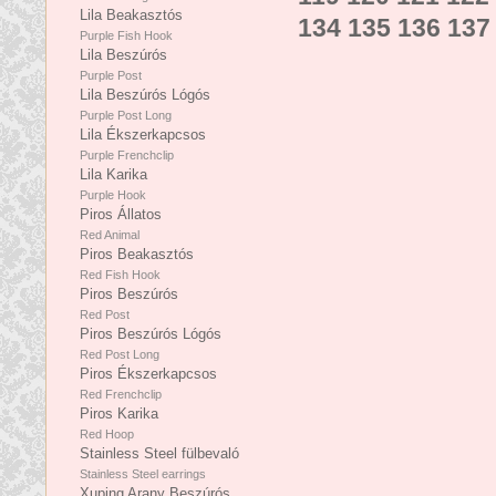
Lila Beakasztós
134
135
136
137
Purple Fish Hook
Lila Beszúrós
Purple Post
Lila Beszúrós Lógós
Purple Post Long
Lila Ékszerkapcsos
Purple Frenchclip
Lila Karika
Purple Hook
Piros Állatos
Red Animal
Piros Beakasztós
Red Fish Hook
Piros Beszúrós
Red Post
Piros Beszúrós Lógós
Red Post Long
Piros Ékszerkapcsos
Red Frenchclip
Piros Karika
Red Hoop
Stainless Steel fülbevaló
Stainless Steel earrings
Xuping Arany Beszúrós