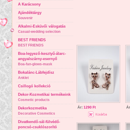
A Karácsony
Ajándéktárgy
Souvenir
Alkalmi-Esküvői válogatás
Casual-wedding selection
BEST FRIENDS
BEST FRIENDS
Boa-legyező-kesztyű-álarc-
angyalszárny-esernyő
Boa-fan-glows-mask
Bokalánc-Lábfejdísz
Anklet
Csillogó kollekció
Dekor-Kozmetikai termékeink
Cosmetic products
Ár:
1290 Ft
Á
Dekorkozmetika
Decorative Cosmetics
Divatkendő-sál-fülvédő-
poncsó-csuklószorító