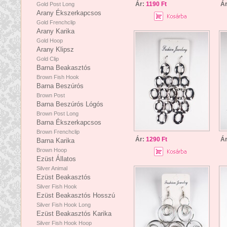
Ár:
1190 Ft
Á
Gold Post Long
Arany Ékszerkapcsos
Gold Frenchclip
Arany Karika
Gold Hoop
Arany Klipsz
Gold Clip
Barna Beakasztós
Brown Fish Hook
Barna Beszúrós
Brown Post
Barna Beszúrós Lógós
Brown Post Long
Barna Ékszerkapcsos
Brown Frenchclip
Ár:
1290 Ft
Á
Barna Karika
Brown Hoop
Ezüst Állatos
Silver Animal
Ezüst Beakasztós
Silver Fish Hook
Ezüst Beakasztós Hosszú
Silver Fish Hook Long
Ezüst Beakasztós Karika
Silver Fish Hook Hoop