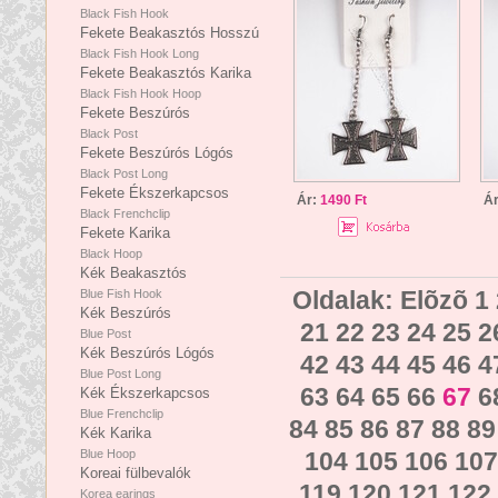
Black Fish Hook
Fekete Beakasztós Hosszú
Black Fish Hook Long
Fekete Beakasztós Karika
Black Fish Hook Hoop
Fekete Beszúrós
Black Post
Fekete Beszúrós Lógós
Black Post Long
Fekete Ékszerkapcsos
Ár:
1490 Ft
Á
Black Frenchclip
Fekete Karika
Black Hoop
Kék Beakasztós
Oldalak:
Elõzõ
1
Blue Fish Hook
Kék Beszúrós
21
22
23
24
25
2
Blue Post
Kék Beszúrós Lógós
42
43
44
45
46
4
Blue Post Long
63
64
65
66
67
6
Kék Ékszerkapcsos
Blue Frenchclip
84
85
86
87
88
89
Kék Karika
Blue Hoop
104
105
106
107
Koreai fülbevalók
119
120
121
122
Korea earings