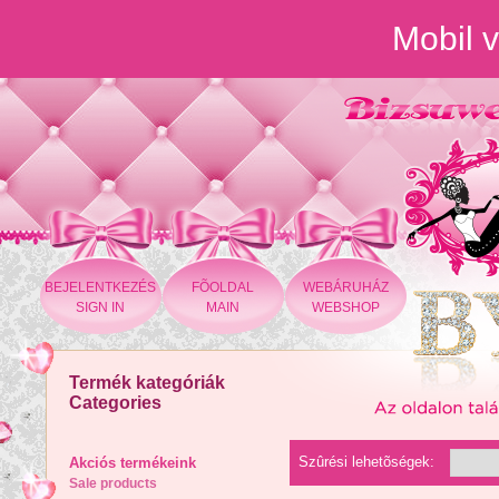
Mobil v
BEJELENTKEZÉS
FÕOLDAL
WEBÁRUHÁZ
SIGN IN
MAIN
WEBSHOP
Termék kategóriák
Categories
Szûrési lehetõségek:
Akciós termékeink
Sale products