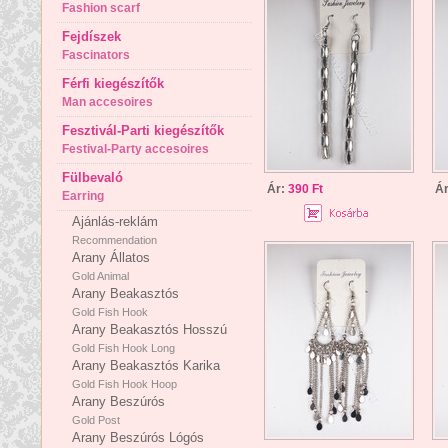
Fashion scarf
Fejdíszek
Fascinators
Férfi kiegészítők
Man accesoires
Fesztivál-Parti kiegészítők
Festival-Party accesoires
Fülbevaló
Ár:
390 Ft
Á
Earring
Ajánlás-reklám
Recommendation
Arany Állatos
Gold Animal
Arany Beakasztós
Gold Fish Hook
Arany Beakasztós Hosszú
Gold Fish Hook Long
Arany Beakasztós Karika
Gold Fish Hook Hoop
Arany Beszúrós
Gold Post
Arany Beszúrós Lógós