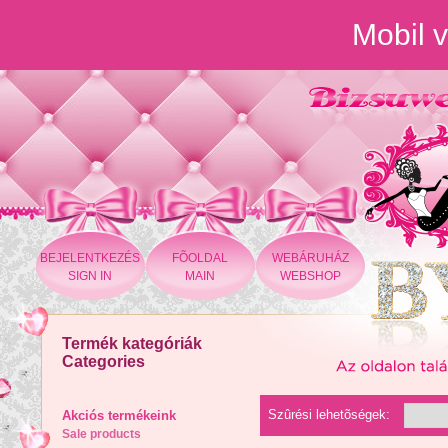
Mobil v
BEJELENTKEZÉS
FÕOLDAL
WEBÁRUHÁZ
SIGN IN
MAIN
WEBSHOP
Termék kategóriák
Categories
Szûrési lehetõségek:
Akciós termékeink
Sale products