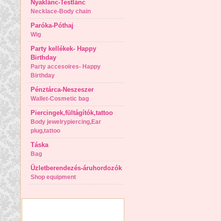
Nyaklánc-Testlánc
Necklace-Body chain
Paróka-Póthaj
Wig
Party kellékek- Happy
Birthday
Party accesoires- Happy
Birthday
Pénztárca-Neszeszer
Wallet-Cosmetic bag
Piercingek,fültágítók,tattoo
Body jewelrypiercing,Ear
plug,tattoo
Táska
Bag
Üzletberendezés-áruhordozók
Shop equipment