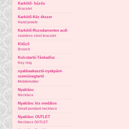
Karkötő- húzós
Bracelet
Karkötő-Kéz ékszer
Hand jewels
Karkötő-Rozsdamentes acél
stainless steel bracelet
Kitűző
Brooch
Kulcstartó-Táskadísz
Key ring
nyakbaakasztó-nyakpánt-
szemüvegtartó
Mobileholder
Nyaklánc
Necklace
Nyaklánc kis medálos
Small pendant necklace
Nyaklánc OUTLET
Necklace OUTLET