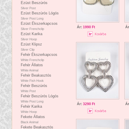
Ezüst Beszúrós
Silver Post
Ezüst Beszúrós Lógós
Silver Post Long
Ezüst Ékszerkapcsos
Ár:
1990 Ft
Á
Silver Frenchclip
Ezüst Karika
Silver Hoop
Ezüst Klipsz
Silver Clip
Fehér Ékszerkapcsos
White Frenchclip
Fehér Állatos
White Animal
Fehér Beakasztós
White Fish Hook
Fehér Beszúrós
White Post
Fehér Beszúrós Lógós
White Post Long
Ár:
3290 Ft
Á
Fehér Karika
White Hoop
Fekete Állatos
Black Animal
Fekete Beakasztós