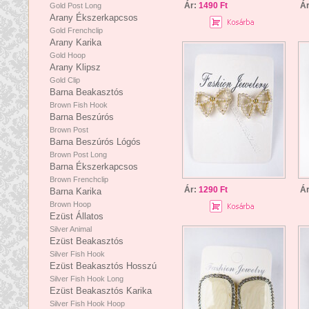
Ár:
1490 Ft
Á
Gold Post Long
Arany Ékszerkapcsos
Gold Frenchclip
Arany Karika
Gold Hoop
Arany Klipsz
Gold Clip
Barna Beakasztós
Brown Fish Hook
Barna Beszúrós
Brown Post
Barna Beszúrós Lógós
Brown Post Long
Barna Ékszerkapcsos
Brown Frenchclip
Ár:
1290 Ft
Á
Barna Karika
Brown Hoop
Ezüst Állatos
Silver Animal
Ezüst Beakasztós
Silver Fish Hook
Ezüst Beakasztós Hosszú
Silver Fish Hook Long
Ezüst Beakasztós Karika
Silver Fish Hook Hoop