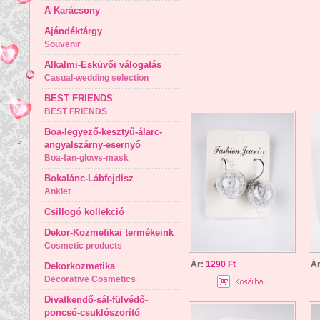
A Karácsony
Ajándéktárgy
Souvenir
Alkalmi-Esküvői válogatás
Casual-wedding selection
BEST FRIENDS
BEST FRIENDS
Boa-legyező-kesztyű-álarc-
angyalszárny-esernyő
Boa-fan-glows-mask
Bokalánc-Lábfejdísz
Anklet
Csillogó kollekció
Dekor-Kozmetikai termékeink
Cosmetic products
Ár:
1290 Ft
Á
Dekorkozmetika
Decorative Cosmetics
Divatkendő-sál-fülvédő-
poncsó-csuklószorító