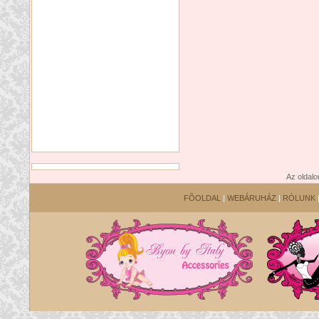
Az oldalo
FÕOLDAL
|
WEBÁRUHÁZ
|
RÓLUNK