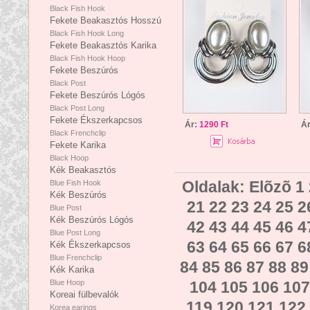
Black Fish Hook
Fekete Beakasztós Hosszú
Black Fish Hook Long
Fekete Beakasztós Karika
Black Fish Hook Hoop
Fekete Beszúrós
Black Post
Fekete Beszúrós Lógós
Black Post Long
Fekete Ékszerkapcsos
Ár:
1290 Ft
Á
Black Frenchclip
Fekete Karika
Black Hoop
Kék Beakasztós
Oldalak:
Elõzõ
1
Blue Fish Hook
Kék Beszúrós
21
22
23
24
25
2
Blue Post
Kék Beszúrós Lógós
42
43
44
45
46
4
Blue Post Long
63
64
65
66
67
6
Kék Ékszerkapcsos
Blue Frenchclip
84
85
86
87
88
89
Kék Karika
Blue Hoop
104
105
106
107
Koreai fülbevalók
119
120
121
122
Korea earings