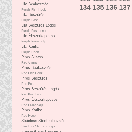
Lila Beakasztós
134
135
136
137
Purple Fish Hook
Lila Beszúrós
Purple Post
Lila Beszúrós Lógós
Purple Post Long
Lila Ékszerkapcsos
Purple Frenchclip
Lila Karika
Purple Hook
Piros Állatos
Red Animal
Piros Beakasztós
Red Fish Hook
Piros Beszúrós
Red Post
Piros Beszúrós Lógós
Red Post Long
Piros Ékszerkapcsos
Red Frenchclip
Piros Karika
Red Hoop
Stainless Steel fülbevaló
Stainless Steel earrings
Xuping Arany Beszúrós