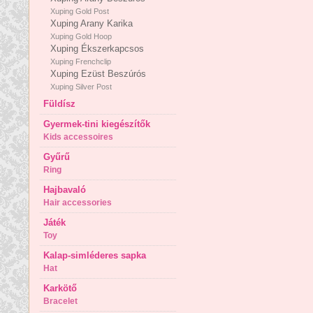
Xuping Gold Post
Xuping Arany Karika
Xuping Gold Hoop
Xuping Ékszerkapcsos
Xuping Frenchclip
Xuping Ezüst Beszúrós
Xuping Silver Post
Füldísz
Gyermek-tini kiegészítők
Kids accessoires
Gyűrű
Ring
Hajbavaló
Hair accessories
Játék
Toy
Kalap-simléderes sapka
Hat
Karkötő
Bracelet